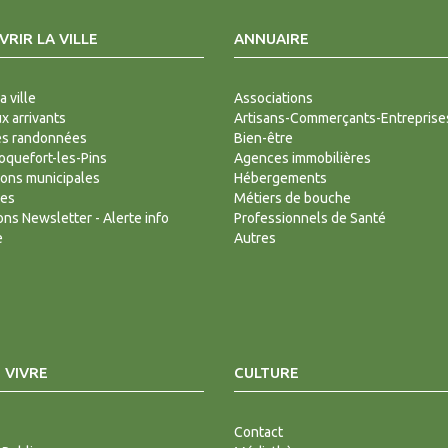
RIR LA VILLE
ANNUAIRE
a ville
Associations
 arrivants
Artisans-Commerçants-Entreprise
es randonnées
Bien-être
Roquefort-les-Pins
Agences immobilières
ions municipales
Hébergements
des
Métiers de bouche
ions Newsletter - Alerte info
Professionnels de Santé
e
Autres
 VIVRE
CULTURE
Contact