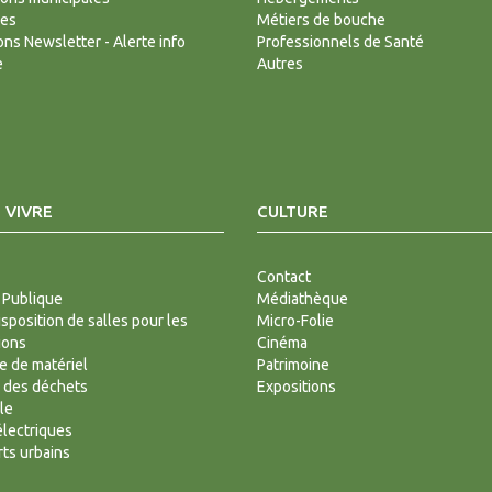
des
Métiers de bouche
ions Newsletter - Alerte info
Professionnels de Santé
e
Autres
 VIVRE
CULTURE
Contact
 Publique
Médiathèque
isposition de salles pour les
Micro-Folie
ions
Cinéma
 de matériel
Patrimoine
 des déchets
Expositions
le
lectriques
ts urbains